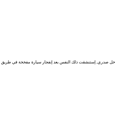
ة حين أحسست بأخر نفس يدخل صدري, إستنشقت ذلك النفس بعد إنفجار سيارة مفخخة 