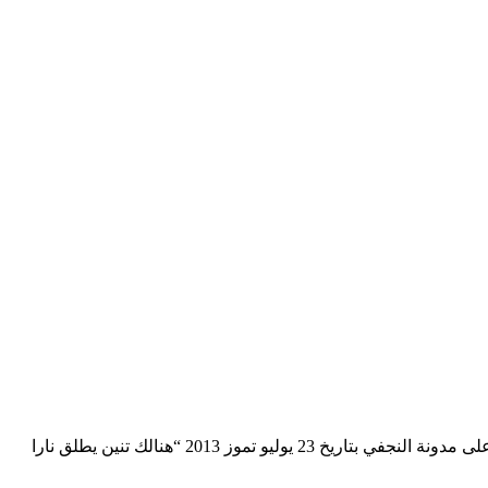
ترجمة عن كتاب “عالم تسكنه الشياطين: العلم كشمعة في الظلام” للعالم الفلكي كارل ساغان. قام بالترجمة النجفي، وتم النشر لأول مرة على مدونة النجفي بتاريخ 23 يوليو تموز 2013 “هنالك تنين يطلق نارا