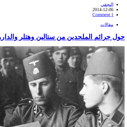
النجفي
2014-12-06
1 Comment
مقالات
حول جرائم الملحدين من ستالين وهتلر والداروي