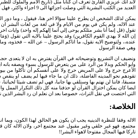
لابد انك عزيزي القارئ تعرف ان كتابا مثل (تاريخ الامم والملوك للطبر
العديد من الكتب البشرية التي وصلت اجزائها الى 9 اجزاء واكثر، فهل كان صعبا على الاله ان ينزل تشريعات واضحه حتى لو تعدت العشرين جزأ؟ رغم انه لن يحتاج لذلك ، وسناتي لتوضيح هذه النقطه لاحقا.
يمكن لذلك الشخص ان يطرح علينا سؤالا اخر هنا، فيقول ، وما دور
عند الاله، ولم يكن في يوم من الايام ولا في لغة من لغات البشر ا
تقول (قل إنما أنا بشر مثلكم يوحى إلي أنما إلهكم إله واحد) وايات ا
إن الله لا يهدي القوم الكافرين) وقد يحتج علينا بالايه التي تقول (وَمَا آَ
عنده،، ولتوضيح الايه نقول، ما اتاكم الرسول – عن الله – فخذوه، وما 
وهي صفة الرسول
ونضيف ان التشريع وتوضيحاته في القرآن يفترض به ان لا يتعدى حجم ا
وابو الحكم وبدلا من الرد على من يتعرض للرسول بسوء ويصفه بانه ابت
الأعرج حرج ولا على المريض حرج ولا على أنفسكم أن تأكلوا من بيوتك
تقودهم نحو المدينه الفاضلة، ذلك ان ما جاء فيها لم يضف او ينقص شي
مسبقا، فاننا لن نهتم بها وسنلقي بها جانبا، فهي لم تضف شيئا لحياتن
ايضا كان يمكن اختزال القرآن لو حذفنا منه كل ذلك التكرار الممل و
التي اختصت في نقل التراث، خصوصا بعد ان نعلم ان رد البشر الذين ن
الخلاصة:
الاله وفقا للنظرة الدينيه يجب ان يكون هو الخالق لهذا الكون، وبما ا
مجتمع، فهو غير خلقي وغير مقبول عند مجتمع اخر، ولان الاله كان ق
تاركا فيها المجال مفتوحا لاهواء البشر!!