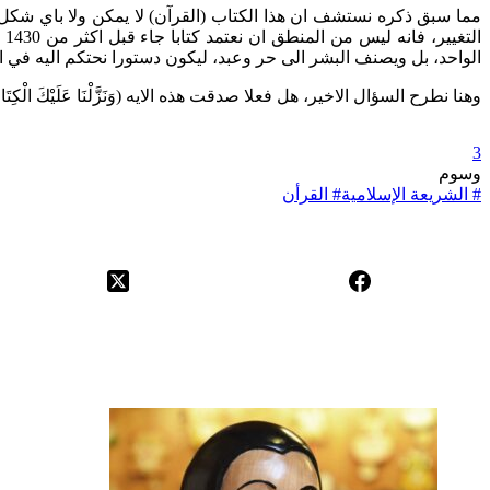
مما سبق ذكره نستشف ان هذا الكتاب (القرآن) لا يمكن ولا باي شكل من 
ال
الواحد، بل ويصنف البشر الى حر وعبد، ليكون دستورا نحتكم اليه في ا
وهنا نطرح السؤال الاخير، هل فعلا صدقت هذه الايه (وَنَزَّلْنَا عَلَيْكَ الْكِتَابَ ت
3
وسوم
#
الشريعة الإسلامية
#
القرأن