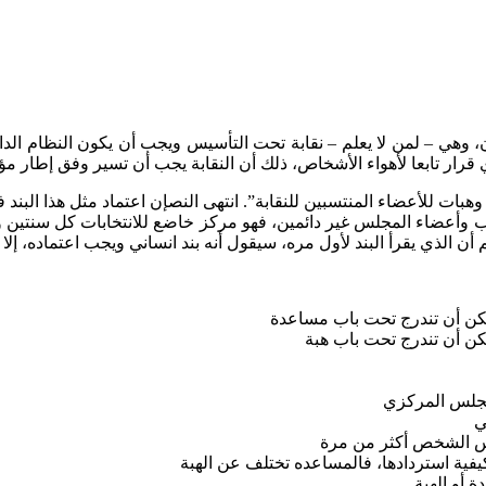
ن، وهي – لمن لا يعلم – نقابة تحت التأسيس ويجب أن يكون النظام الد
قرار تابعا لأهواء الأشخاص، ذلك أن النقابة يجب أن تسير وفق إطار
أردني تصرف كمساعدات وهبات للأعضاء المنتسبين للنقابة”. انتهى النصإن اعتماد مث
 وأعضاء المجلس غير دائمين، فهو مركز خاضع للانتخابات كل سنتين وع
 الذي يقرأ البند لأول مره، سيقول أنه بند انساني ويجب اعتماده، إلا أ
يمكن أن تندرج تحت باب مساعدة
مكن أن تندرج تحت باب هبة
لمجلس المركزي
ي
فس الشخص أكثر من مرة
فية استردادها، فالمساعده تختلف عن الهبة
 أو الهبة