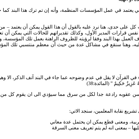
ني يعتمد في عمل المؤسسات المنظمة، وأنه إن تم ترك هذا البند كما ج
ت كل على حدى، هنا نرد عليه بالقول أن هذا القول يمكن أن يعتمد – من
 نفس قرارات المدير الأول، وكذلك تقديراتهم للحالات التي يمكن أن ت
قاف العمل بهذا البند وفقا لرؤيته للظروف الراهنة بعمل تلك المؤسسة، و
عدل عليه، وهنا سنقع في مشاكل عدة من حيث أن معظم منتسبي تلك ال
ي القرآن لا يقل في عدم وضوحه عما جاء في البند آنف الذكر، الا وهو م
َّهُ عَزِيزٌ حَكِيمٌ ” (المائدة:38)
 يسن عقوبه رادعة جدا لكل من سرق مما سيؤدي الى ان يقوم كل من تس
 تشريع نقابة المعلمين، سنجد الاتي:
ربية، ومعنى قطع يمكن ان يحتمل عدة معاني
ها – بمعنى انه لم يتم تعريف معنى السرقة