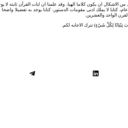
الاشكال ان يكون كلاما الهيا، وقد علمنا ان ايات القرآن ثابته لا يو
تغيير، فانه ليس من المنطق ان نعتمد كتابا جاء قبل اكثر من 1430 عام، كتابا لا يملك ادنى مقومات الد
لقرن الواحد والعشرين.
ِبْيَانًا لِكُلِّ شَيْءٍ) نترك الاجابه لكم.