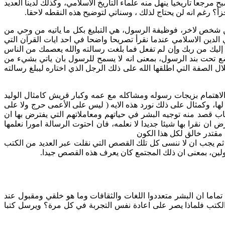
مرجعا تاريخيا ينهل منه علماء التأريخ الاسلامي، وكذلك لدينا العديد
 شخص لاخر، فوظيفة الرسول، هي التبليغ بكل ما ياتيه من وحي من
لدين الاسلامي عندما نقرأ تصريحا واضحا في احد ايات القرآن التي
نزل إليك من ربك وإن لم تفعل فما بلغت رسالته والله يعصمك من الناس
لايه ايضا تخضع تحت بند الرسول، بمعنى انه لا يسمح للرسول بان ياتي بشيء من
لال الصفة التي اطلقها الله على ذلك الرجل الذي اختاره ليبلغ رسالته
 الاهتمام بزيجات رسوله ومشاكله مع عمه وكبار قريش كامثال الوليد
لها، وكمثال على ذلك نورد هذه الايه ( ليس على الأعمى حرج ولا على
تاب قصد منه توجيه البشر في حياتهم ومعاملاتهم التي يفترض بها ان
ان نقرا بها شيئا جديدا لا نعلمه، فان احتوت الرسالة امورا نعلمها
 مقتدر خالق لكل هذا الكون
، ثم يجب ان لا ننسى كل تلك القصص التي نقلت عبر العديد من الكتب
اولين، بمعنى ان ذلك المجتمع كان يعرف هذه القصص جيدا.
رف تماما ان البشر متعددوا اللغات والثقافات وما هو خلقي ومقبول عند
 الكتب فلماذا يصر على اعادة نفس التجربة في كل مرة؟ ويرسل كتبا