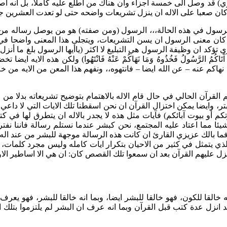
ي) قد وصل الى خمسة اجزاء وان هناك من اطلع عليه كاملا، بل انه اصبح 
 الرسول في هذه الحالة،،، الرسول (ومن صفته) هو من يوصل رساله من
ن كان معنى الرسول ان يسن التشريعات، ويتجلى هذا المعنى واضحا في ا
خرى تؤكد ان وظيفة الرسول هي التبليغ لا اكثر (ياأيها الرسول بلغ ما أ
تَاكُمُ الرَّسُولُ فَخُذُوهُ وَمَا نَهَاكُمْ عَنْهُ فَانْتَهُوا) ولكن هذه ا
نهاكم عنه – عن الله ايضا – فانتهوه،، ونفهم هذا المعن من الايه من خ
لقرآن الحالي في حال قام الاله بالاهتمام بتوضيح تشريعاته بدلا من
ر، وايضا يمكن اختزال القرآن ان نحن اسقطنا تلك الايات التي لا داعي 
م أو بيوت آبائكم) فآيات مثل هذه لا يجدر بالاله ان يتطرق لها في ك
ئا مما اعتاد عليه المجتمع، نحن كبشر عندما نستلم رسالة فاننا نفترض 
ا، فما بالك عزيزي القارئ ان كانت هذه الرسالة موجهة للبشر من عند اله
الذي يتمثل في كثير من الاحيان بتكرار ايات كامله وليس مجرد كلمات
زل عليهم القرآن بعد ان سمعوا تلك القصص كان: ان هي الا اساطير ال
نه خالقا للكون، فهو خالقا للبشر ايضا، وبما انه خالقا للبشر، فهو يع
د انزل عدة كتب قبل القرآن وبما انه عرف ان البشر لم يلتزموا بتلك