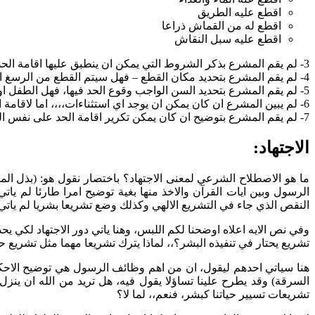
اقطع عليه الطريق
اقطع له من القماش ذراعا
اقطع عليه سبل النقاش
3- لم يقم المشرع بذكر الشروط التي يمكن ان ينطبق عليها اقامة الحد – بمعنى، هل من يسرق رغيفا او دينارا سيكون عقابه كمن يسرق قوت الشعب وامواله؟
4- لم يقم المشرع بتحديد مكان القطع – فهل سيتم القطع من الرسغ ام من الكتف؟
5- لم يقم المشرع بتحديد السن الواجب وقوع الحد فيها، فهل الطفل او ذلك البالغ حديثا سيقع عليه الحد كالرجل البالغ الراشد؟
6- لم يبين المشرع ان كان يمكن ان يوجد اي استثناءات،،،، اما لاقامة الحد،، او حتى لتعليقه، وفقا لمتغيرات الحياة في هذا المجتمع او ذك
7- لم يقم المشرع بتوضيح ان كان يمكن تكرير اقامة الحد على نفس الشخص.
الاجتهاد:
ما هو الاصطلاح الشرعي لمعنى الاجتهاد؟ باختصار نقول هو: (بذل ال
الرسول وبين ايات القرآن والاخذ منها بغية توضيح امرا طارئا لم يا
النقص الذي جاء في التشريع الالهي وكذلك وضع تشريعا بشريا لم ياتي
وفي نص الايه اعلاه اوضحنا لكم اللبس، وهنا ياتي دور الاجتهاد لكي ي
تشريع يحتار في تنفيذه البشر؟،، لماذا يترك تشريعا مهما مثل تشريع 
هنا سياتي احدهم ليقول، ان من اهم وظائف الرسول هي توضيح الاحكا
السرقة) وقد يطرح علينا تساؤلا يقول فيه، هل تريد من الله ان ينزل
تشريعات تسيير حياتنا كبشر، فنعم،، لما لا؟