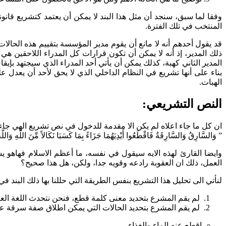
وفقا لما سبق، سنجد أن مثل هذا البند لا يمكن أن يعتمد كتشريع قانو
المنتخب في تلك الفترة.
قد يقول أحدهم أنه لا مانع أن يقوم مدير المؤسسة بتقييم هذه الحالا
ذلك المدير، إذ أنه لا يمكن أن تكون قرارات كل المدراء اللاحقين هي
المدير الثاني كهبة، كذلك يمكن أن يأتي أحد المدراء الذي سيجتهد بإي
بناء على أنها تشريع في النظام الداخلي الذي لا يحق لأحد أن ي
الهبات.
النص التشريعي:
ان كل ما جاء اعلاه لم يكن الا مقدمة للدخول في نص تشريع الهي جاء ف
” وَالسَّارِقُ وَالسَّارِقَةُ فَاقْطَعُوا أَيْدِيَهُمَا جَزَاءً بِمَا كَسَبَا نَكَالاً مِّنَ اللَّهِ وَالل
وايضا القارئ لهذه الايه سيقول في نفسه، ما أعظم الاسلام فهاهو
العمل، ذلك ان العقوبة رادعه وقويه جدا، ولكن، هل هذا صحيح؟
لنأتي الى تحليل هذا التشريع بنفس الطريقة التي حللنا بها ذلك البند في
لم يقم المشرع بتحديد معنى كلمة قطع، فنحن نتحدث اللغة الع
لم يقم المشرع بتحديد الحالات التي يمكن اطلاق صفة سرقة علي
اقطع عنه الماء والغذاء