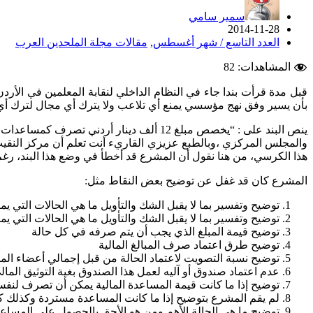
سمير سامي
2014-11-28
العدد التاسع / شهر أغسطس
,
مقالات مجلة الملحدين العرب
المشاهدات:
82
قبل مدة قرأت بندا جاء في النظام الداخلي لنقابة المعلمين في الأرد
بأن يسير وفق نهج مؤسسي يمنع أي تلاعب ولا يترك أي مجال لترك أي 
ينص البند على : “يخصص مبلغ 12 ألف دينار 
والمجلس المركزي ،وبالطبع عزيزي القاريء أنت تعلم أن مركز النقيب
هذا الكرسي، من هنا نقول أن المشرع قد أخطأ في وضع هذا البند، رغم أن
المشرع كان قد غفل عن توضيح بعض النقاط مثل:
توضيح وتفسير بما لا يقبل الشك والتأويل ما هي الحالات التي 
توضيح وتفسير بما لا يقبل الشك والتأويل ما هي الحالات التي ي
توضيح قيمة المبلغ الذي يجب أن يتم صرفه في كل حالة
توضيح طرق اعتماد صرف المبالغ المالية
توضيح نسبة التصويت لاعتماد الحالة من قبل إجمالي أعضاء ا
عدم اعتماد صندوق أو آليه لعمل هذا الصندوق بغية التوثيق المال
توضيح إذا ما كانت قيمة المساعدة المالية يمكن أن تصرف لن
لم يقم المشرع بتوضيح إذا ما كانت المساعدة مستردة وكذلك كي
توضيح ما هي الحالة الأهم ومن هو الأحق بالحصول على المساعدة