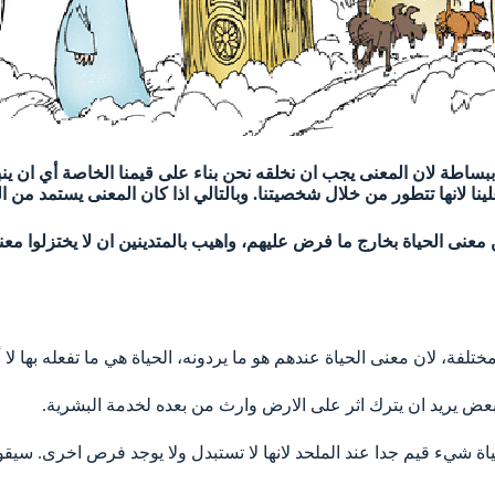
اطة لان المعنى يجب ان نخلقه نحن بناء على قيمنا الخاصة أي ان ينبع
 لانها تتطور من خلال شخصيتنا. وبالتالي اذا كان المعنى يستمد من ال
معنى الحياة بخارج ما فرض عليهم، واهيب بالمتدينين ان لا يختزلوا معنى
فة، لان معنى الحياة عندهم هو ما يردونه، الحياة هي ما تفعله بها لا أك
بعض يريد ان يترك اثر على الارض وارث من بعده لخدمة البشرية.
ياة شيء قيم جدا عند الملحد لانها لا تستبدل ولا يوجد فرص اخرى. سيقول