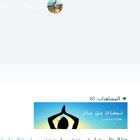
عزيز بن باز
0-11-23
المشاهدات:
65
هذا المقال منقول عن مدونة بن باز
«نبضات بن باز: عقلانية انسان