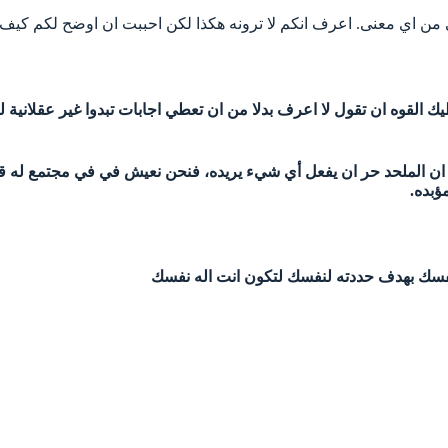
من اي معنى. اعرف انكم لا ترونه هكذا لكن احببت ان اوضح لكم كيف ن
نا ان الملحد حر ان يفعل أي شيء يريده، فنحن نعيش في في مجتمع له قو
ؤبده.
 نفسك بهدف حددته لنفسك لتكون انت اله نفسك