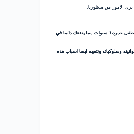
رى الامور من منظورنا.
الالحاد يحررك لترى العالم كما ينبغي ان تراه وعلى حقيقته، ويعطيك القوه ان تقول لا اعرف بدلا من ان تعطي اجابات تبدوا غير عقلانية لطفل عمره 9 سنوات مما يضعك دائما في
انينه وسلوكياته ونتفهم ايضا اسباب هذه