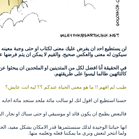
لن يستطيع احد ان يفرض عليك معنى لكتاب او حتى وجبة معينه ببس
سيكون له معنى والعكس صحيح. والقيم لا يمكن ان يتم فرضها علينا
في الحقيقة أنا افضل لكل من المتدينين او الملحدين ان يبحثوا عن 
كالتائهين طالما ليسوا على طريقتهم.
طيب لم افهم !! ما هو معنى الحياة عندكم ؟؟ ليه انت عايش؟
حسنا استطيع ان اقول انك لو سالت مائة ملحد ستجد مائة اجابه مختل
فالبعض يطمح ان يكون قائد او موسيقي او حتى سباك او نجار. ال
انها حياتنا الوحيدة لذلك سنستثمرها قدر الامكان بشكل مفيد، الح
ولما انتحر لنعش ونرى ما يمكننا فعله وتعلمه منها.