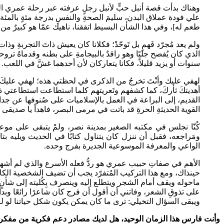
وهناك بدأت قصة أنبل حبٍّ لأنبل رجلٍ عرفته عبر رحلة عمري الطوي
علي فودة عملاق البدن، سليمَ الصحةِ والنفسِ بدرجة مئةٍ بالمئة،
طعم له]، وفي هذا الشأن البسيط اتفقنا، ناهيك عمّا هو كبيرٌ من 
ولم يعد مُجرّد فَهمٍ بل تَوحّدْ؛ فكلانا كان يعيش ذاتَ التجربةِ وذ
الذي كان يُفصح جليًا وهو راقدٌ بالبيجامةِ على بطنه وقدماهُ تر
سنوات أو يزيد قليلاً، فكانا يتعاركان لأن أحدهما غشَّ في اللعب.
لهفي عليك وأنْتَ تخرجُ من الذكرى في لحظتي هذه؛ لهفي عليكَ يا ص
أهديتكَ ثأركَ، كما كشفهم وتَعريتهم كلما استطاعت استطاعتي ذ
القديم، إلى البراعة في العمل بالإسلاميات على صُنوفها عن جدا
القوية الحديثةِ الحرةِ قد باتت في مرمى البصر، فاهدأ يا صديقى
كُنّا نجلس في مكتبه الصغير بمدينة نصر، ولمْ يتبقى على موعد
ومَراجعه، فقبل أن ننزل كان يتناول كتابًا في الحديث ويليه 
الواعي والمعرفة الموسوعية الجديرة بفرج وحده.
الأهم في صفاتِ حبيب عمري هو ردُّ فعله الأسرع والذي لم أشهد 
حينذاك، ومع هذا التركيب المُتفرّد يجب أن تضيف الشخصية الكا
ماحوله ويقف أمام الشجر ويتطلع إليه وينصرف بِكُليته إلى شأنٍ له 
على تذوقِ الشعر، وفاتني أن أقول أن فرج كان شاعرًا رائعًا وبد
ويبقى السؤال التخيلي: ترى ما كان يمكن يكون شكل حياتنا لو 
وأنت فارس هذا الزمان الوحيد، هل لديك مصادر دعم فكرية من مفكر