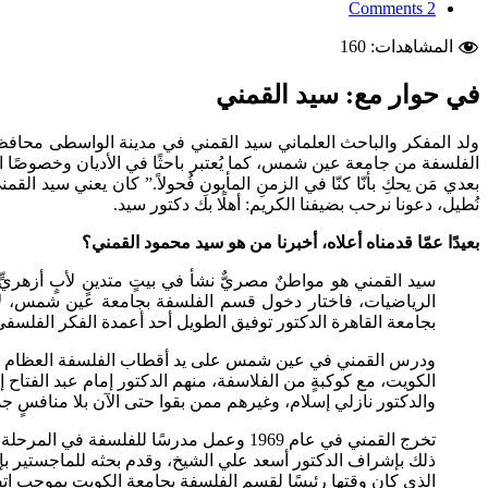
2 Comments
المشاهدات:
160
في حوار مع: سيد القمني
الفلسفة من جامعة عين شمس، كما يُعتبر باحثًا في الأديان وخصوصًا التا
بعدي مَن يحكِ بأنّا كنّا في الزمنِ المأبونِ فُحولاً.” كان يعني سيد 
نُطيل، دعونا نرحب بضيفنا الكريم: أهلًا بك دكتور سيد.
بعيدًا عمّا قدمناه أعلاه، أخبرنا من هو سيد محمود القمني؟
سيد القمني هو مواطنٌ مصريٌّ نشأ في بيتٍ متدينٍ لأبٍ أزهريٍّ
الرياضيات، فاختار دخول قسم الفلسفة بجامعة عين شمس، لأن
بجامعة القاهرة الدكتور توفيق الطويل أحد أعمدة الفكر الفلسف
ودرس القمني في عين شمس على يد أقطاب الفلسفة العظام فكان ر
الكويت، مع كوكبةٍ من الفلاسفة، منهم الدكتور إمام عبد الفت
والدكتور نازلي إسلام، وغيرهم ممن بقوا حتى الآن بلا منافسٍ جد
تخرج القمني في عام 1969 وعمل مدرسًا لل
ذلك بإشراف الدكتور أسعد علي الشيخ، وقدم بحثه للماجستير بإشر
الذي كان وقتها رئيسًا لقسم الفلسفة بجامعة الكويت بموجب اتفاق