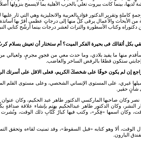
ها، بينما كانت بيروت تغلي بالحرب الأهلية بما لايسمح بنزولها أصلاً.
ٍ كاملةٍ وتقرير الدكتور فؤاد بالعربية والانجليزية وهي التي ثار عليها
لأبحاث والأعمال يرقى كلٌّ منها إلى درجاتٍ عظمى أقرّ بها أساتذة الف
من دكتوراه وكتاب الأسطورة والتراث لعشر درجات بينما أرشّح كتابي الن
لقي بكل أثقالك فى بحيرة الفكر الميت؟ أم ستختار أن تعيش بسلام كرب
قدم منها ما يفيد بلادي، وما حدث معي من فجورٍ مجرمٍ، ولعيالي م
إنّ إجابتي ستكون قطعًا بالرفض الساخر والغاضب.
لتراجع إن لم يكون خوفًا على شخصكَ الكريم، فعلى الاقل على أسرتك الر
لها غيري، على المستوى الإنساني الشخصي، وعلى مستوى القلم المقات
شأنٍ حقير.
 نصر وكان صاحبها الماركسي الدكتور طاهر عبد الحكيم، وكان عنوان
النشر، وكان الدكتور طاهر عبدالحكيم يهتم بإنشاء علاقة صداقةٍ بكُتّابه،
قت، وكان اسمها «فِكْر»، وكتب فيها كبارُ كُتّابِ ذلك الوقت، ونُشرت
الوقت، ألا وهو كتابه «قبل السقوط»، وقد تمنيت لقاءه وتحقق التم
ندق البارون.