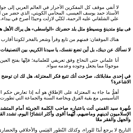
لا أنفي موقف كل المفكرين الأحرار في العالم العربي إلى جوا
الأستاذ حمد يوسف العيسى، المحامي الكويتي، الذي حضر من الك
علي الشلقاني عليه الرحمة، لكنّي لازلت وحيدًا أصرخ في بيداء، لو
فى بيئةٍ متدينةٍ وبسيطةٍ مثل بلد حضرتك «الواسطى» هل يراك الأهل 
هناك الموقفان: فمنهم من تابع وقرأ وشعر بالفخر لكوننا أقارب أو
لا نسألك عن دينك، بل أين تضع نفسك، يا سيدنا الكريم، بين التصنيفا
أنا علماني حتى النخاع وفق تعريفي للعلمانية؛ فإنّها بفتح الع
موجودًا مما يجعل وجوده وعدمه سواء.
في إحدى مقابلاتك، صرّحت أنك تتبع فكر المعتزلة، هل لك ان توضح لل
الاشاعرة؟
أهمُّ ما جاء به المعتزلة على الإطلاقٍ هو أنه إذا تعارض حكم 
التأسيسي مع بقية الفرق وبخاصة السنة والجماعة التي تطورت إ
شُهرة سيد القمني أتت باعتباره صاحب الكلمة الجريئة أمام المتشد
الإسلاميون لدينهم وماضيهم، أيّهما أقوى وأكثر انتشارًا اليوم، تشدد
والجهل والفقر معًا
التاريخ لا يرجع أبدًا للوراء، وكذلك التّطور القيَمي والأخلاقي والحض