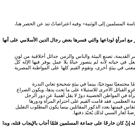
تكاسة المسلمين إلى الوثنية» وفيه اعتراضاتٌ تند عن الحصر هنا،
مع امرأةٍ لوداعها والتي فسرها بعض رجال الدين الأسلامي على أنها
صر القديمة، تصنع البيئة والناس والزمن جدائل أخلاقية من لونٍ
في حياته لأنه لم يتصور حياةً بلا عمل يوفر فيها الإله كل
معنى في بيئةٍ أخرى، وتقوم القيم كلها على المواطنة المصرية
تمعيًا نموذجيًا، بينما في بيئةٍ شحيحةٍ تعاني الندرة
غزو القبائل الأخرى للاستيلاء على ما تحت يدها، ويكون الصراع
لمرأة في المواطن الخصيبة دورٌ لا يقل أهميةً عن دور الرجل
مامة العظمى، فقد قامت القيم على احترام المرأة ودورها
قاس قيمتها بعدد الذكور المقاتلين بينما يكون المطلوب التقليل
ةً لعار السبي لذلك يُحبّذ دفنها.
نْ كان خارجًا على جماعة المسلمين فلمّا أجاب بالإيجاب قتله، وبدا