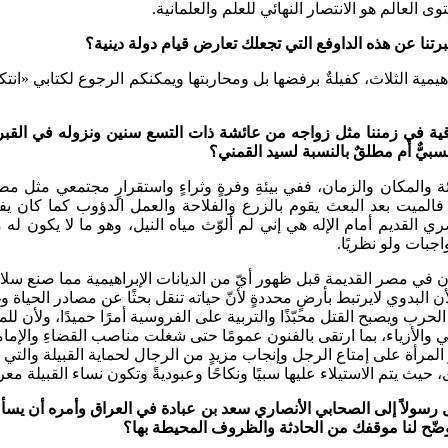
ى العالم هو الانتصار النهائي للعلم والعلمانية.
 أخبرتنا عن هذه الداوفع التي تجعلك تعارض قيام دولة دينية؟
براهيمية الثلاث، كفيلةٌ برفضها بل ومحاربتها ويمكنكم الرجوع لكتابي «ان
اقية في زمننا مثل زواجه من عائشة ذات التسع سنين ونزوله في القبر 
سبيٌّ أم مطلقٌ بالنسبة لسيد القمني؟
بيئة والمكان والزمان، ففي بيئةِ وفرةٍ وثراءٍ واستقرارٍ مجتمعي مثل م
لميت بعد البعث يقوم بالزرع والفلاحة والعمل الدؤوب كما كان يفعل 
لقديم أمام الإله هي إني لم ألوّث مياه النيل، وهو ما لا يكون له 
جبات ولو نظريًا.
 مصر القديمة قبل ظهور أيّ من الديانات الإبراهيمية مما صنع سلامًا مج
 البدوي لايرتبط بأرضٍ محددةٍ لأنّ حياته تنقل بحثًا عن مصادر الحياة و
م الحرب ويصبح القتل محبّذًا والتربية على الفروسية أمرًا حميدًا، ولأن ل
الحلي والأزياء، بما ارتقى بالفنون عمومًا حتى شغلت مناصب القضاءِ والإ
لمرأة على إمتاع الرجل وإنجاب مزيدٍ من الرجال لحماية القبيلة والتي ت
، حيث يتم الاستيلاء عليها سبيًا ونكاحًا وعبوديةً وتكون نساء القبيلة معرض
سولاً إلى الصحابي الأنصاري سعد بن عبادة في العراق وأمره أن يسأله إ
ضّح لنا موقفك من الحادثة والظروف المحيطة بها؟