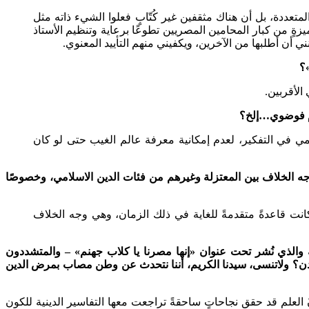
عددة، بل أن هناك مثقفين غير كُتّابٍ فعلوا الشيء ذاته مثل
ٍ من كبار المحامين المصريين تطوعًا برعاية وتنظيم الأستاذ
ني أن أطلبها من الآخرين، ويكفيني منهم التأييد المعنوي.
»؟
الأقربين.
 أم فوضوي…إلخ؟
لعلمي في التفكير، لعدم إمكانية معرفة عالم الغيب حتى لو كان
وجه الخلاف بين المعتزلة وغيرهم من فئات الدين الاسلامي، وخصوصًا
 وكانت قاعدةً متقدمةً للغاية في ذلك الزمان، وهي وجه الخلاف
 والذي نُشر تحت عنوان «إنها مصرنا يا كلاب جهنم» – والمتشددون
ن لادن؟ ولاتنسى، سيدنا الكريم، أننا نتحدث عن وطن مصاب بمرض الدين
أنّ العلم قد حقق نجاحاتٍ ساحقةً تراجعت معها التفاسير الدينية للكون