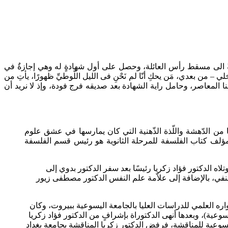
دينة الواسطى محافظة بني سويف المصرية في آذار/مارس عام 1947، ولقّب بالقمني نسبةً الى مسقط رأس العائلة، وحصل على أول شهادةٍ له وهي إجازةٌ في
ن بعدي، مَن يحكِ أنّا لم نَحْنِ فى الليل اللّوطيِّ ظهورًا، يأتِ من
منا المعاصر، وحامل راية الشهادة بعد صديقه فرج فودة، وإذ لا نريد أن
ا من الدّهشة واللّذة الذّهنية التي كان يمارسها في عشق علوم
ؤلف كتاب الفلسفة للمرحلة الثانوية هو رئيس قسم الفلسفة
الدكتور فؤاد زكريا رئيسًا بعد سفر الدكتور بدوي إلى
نفي، بالإضافة إلى علاّمة علم النفس الدكتور مصطفى زيور
كمل مشواره العلمي للدراسات العليا بالجامعة اليسوعية ببيروت، وكان
عية)، وبعدها أنهى الدكتوراة بإشرافٍ من الدكتور فؤاد زكريا
ليسوعية للمناقشة، فرفض الدكتور زكريا المناقشة بجامعة بغداد