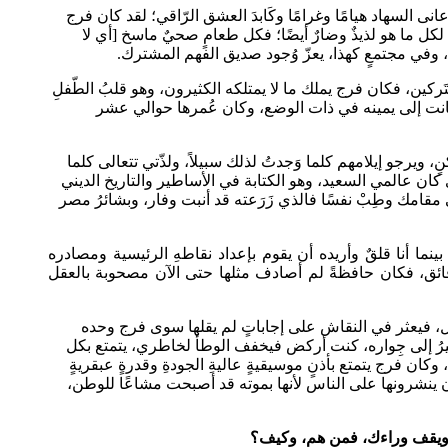
ى السهاد هيامًا وغرامًا وكَابدَ العشق الرّاقي؛ لقد كان فرج
لكل ما هو لذيذٌ وضارٌ أيضًا؛ فكل طعامٍ صحيٌ ماسخ [أي لا
، وفي مجتمعٍ كهذا، يعزّ وُجود صديق الفهم المشترك.
مُشتَركين، فكان فرج يملك ما لا يمتلكه الكثيرون، وهو قلبُ الطّفلِ
تي كانت إلى يمينه في ذات الوضع، وكان عُمرها حوالي عشر
 ويرجو إيلامهم كلما وَجدتُ لذلك سبيلاً، ولذّتي تتعالى كلما
ن عالمي السعيد، وهو الكتابة في الأساطير والتاريخ الديني
مقامك وطِبْ نفسًا فالذي زَرَعته قد أنبت وفار، وبشائرُ مصر
ما أنا قلقٌ وأريده أن يقوم بإعداد نقاطهِ الرئيسية ومصادره
دقائق، فكان حافظةً لم أصادف مثلها حتى الآن مصحوبة بالعقل
قل، فيعثر في النقاش على إجاباتٍ لم يقلها سوى فرج وحده
يرُ إلى جِواره، كنت أركض فيخفف الوطأ لخاطري، يتمتع بكل
وكان فرج يتمتع بأذنٍ موسيقيةٍ عاليةِ الجودةِ وقدرةٍ عبقريةٍ
أن ينشرونها على الناس لأنها بموته قد أصبحت مشاعًا للوطن،
 ويقف وراءك، فمن هم، وكيف؟