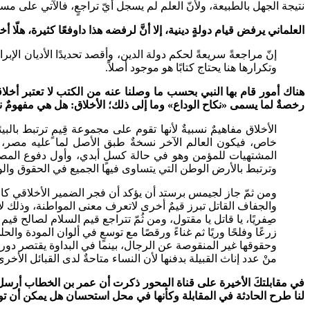
نتيجة الجهل بالطبيعة، ولأنّ العلم لم يسجل أيّ تراجعٍ، فالآتي على مستو
العلماني يرفض قيام دولةٍ دينية، إلا أنَّ لرفضه هذا داوفعًا كثيرة، هلّا
إنّ مراجعةً سريعةً لحكم دولة الدين، وأقصد تحديدًا الأديان الإ
وتكرارها هنا يحتاج كتابًا هو موجود أصلاً.
هناك أمور قام بها النبي بحسب ما وصلنا عنه من الكتب لا تعتبر أخل
رخصةٌ لما يسمى «نكاح الوداع» وما إلى ذلك؛ الأخلاق: هل هي مفهومٌ ن
الأخلاق مفاهيمٌ نسبيةٌ لأنها تقوم على مجموعة قِيمٍ ترتبط بال
خاص، فيكون العالم الآخر نسخةٌ طبق الأصل لما عليه مصر، فا
المشتهيات للمؤمن وهو في حالة كسلٍ أبدي، وأول دفوع المصري ا
وترتبط بالأرض الوطن التي يتساوى فيها الجميع في الحقوق والوا
ومن ثمّ جاز لجيمس برستد أن يؤكد أن فجر الضمير الأخلاقي كان في
والجفاف القاتل تبرز قيمٌ أخرى لاتعرف معنى المواطنة، وذلك لأن
صِفريًا، يا قاتل يا مقتول، ومن ثُمّ تتراجع قيم السلام لصالح قي
زرعًا وفلحًا وريًا ثم غناءً ورقصًا مع توسعٍ في ألوان المودة و
وحقوقها غير المنقوصة عن الرجال، بينما في البداوة يقتصر دور ا
منْ عدد إناث القبيلة بدفنها لأن النساء متاحةٌ لدى القبائل الأخرى
في مقابلتكَ الأخيرة على قناة المحور ذكرت أن عمر بن الخطاب أرسل ر
لنا طرح الحادثة في المقابلة وكأنها في محل استحسان هل يمكن أن تو