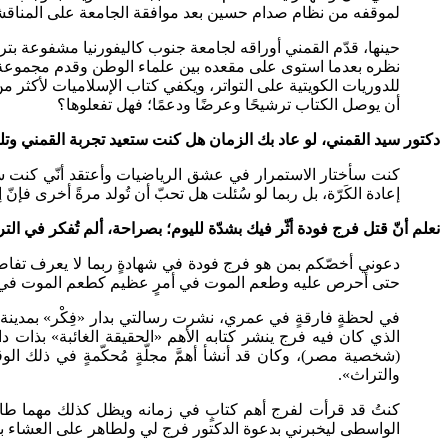
لموقفه من نظام صدام حسين بعد موافقة الجامعة على المناقشة لدي
حينها، قدّم القمني أوراقه لجامعة جنوب كاليفورنيا مشفوعة بترجمة
نظره بعدما استوى على مقعده بين علماء الوطن وقدم مجموعة من ا
للدوريات الكويتية على التواتر، ويكفي كتاب الإسلاميات لأكثر 
أن يوصل الكتاب ترشيحًا وعرضًا ودعمًا؛ فهل تفعلوها؟
دكتور سيد القمني، لو عاد بك الزمان هل كنت ستعيد تجربة القمني وت
كنت سأختار الاستمرار في عشق الرياضيات وأعتقد أنّي كنت سأ
إعادة الكَرّة، بل ربما لو سُئلت هل تحبّ أن تُولد مرةً أخرى ف
نعلم أنّ قتل فرج فودة أثّر فيك بشدّة لليوم؛ بصراحة، ألم تُفكر في ا
دعوني أخصّكم بمن هو فرج فودة في شهادةٍ ربما لا يعرف تفاصي
حتى أحرص عليه وطعم الموت في أمرٍ عظيم كطعم الموت في 
في لحظةٍ فارقةٍ في عمري، نشرت رسالتي بدار «فِكْر» بمدينة
الذي كان فيه فرج ينشر كتابه الأهم «الحقيقة الغائبة» بذات دار 
(شخصية مصر)، وكان قد أنشأ أهمَّ مجلّةٍ مُحكّمةٍ في ذلك الو
والتراث».
كنتُ قد قرأت لفرج أهم كتابٍ في زمانه ويظل كذلك مهما طال 
الواسطى ليخبرني بدعوة الدكتور فرج لي ولطاهر على العشاء بف