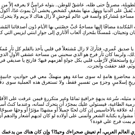
لة، مصريٌّ حتى ظله، عاشقٌ للوطن.. بتوله غراميٌّ لا يعرفه إلاّ من عان
 يُقبلُ على الدنيا وينهل منها بشغفٍ كشخصٍ يخشى أنْ يموتَ غدًا، أكولٌ 
مساحةِ مُشاركةٍ وأُنسة في عالم مُوحشٍ لا زال هناك لا يريم ولا يتحرك
ات المُكابدة مضافًا إليها مساحةُ حُبِّ خصّتني بها الأيام دُون أصدقائنا ال
وحان وتجيئان، مُمسكًا بمُحركِ ألعاب ألأتاري إلى جوارِ ابنتي ايزيس ال
ديق عُمري، فثأركَ لا زال مُشتعلاً في قلبي يأخذ بالقلم كل ثأرٍ مُمكنٍ،
لك، ولربما كان ثأر فرج هو الذي سحبني من مساحة عشقي الأولِ الذي كا
رةٍ واستحقاق لأرُطب قلبي بكل جولةٍ أهزمهم فيها؛ فارتح يا صديقي في 
 ونَم، فقد حققتَ وأنجزت.
 محاضرةٍ هامةٍ له سوى ساعة وهو منهمكٌ معي في حواديتٍ جانبيةٍ بين
بتاريخٍ إسلاميٍ وجزءٍ من تفسيرٍ فقط، ولا تستغرق هذه العملية سوى 
مثيله، سُرعة بديهةٍ خرافيةٍ تمامًا وغير متكررةٍ فيمن عرفت على الأ
رمية الطاغية، فيستولي عليك بمجرّد أن يتحرك لسانه، وعندما كنتُ أس
علاقة بالأحاسيس إن كان لحنًا جميلاً أو مشهدًا مؤثرًا أو وجهًا صبوحًا، 
أ مشواره بكتابة الشعر وأتمنى على أولاده لو كان لديهم أشعار والدهم 
لم يمت فرج علي فودة؟
ي العالم العربي، أم تعيش صحراءك وحيدًا؟ وإن كان هناك من يدعمك