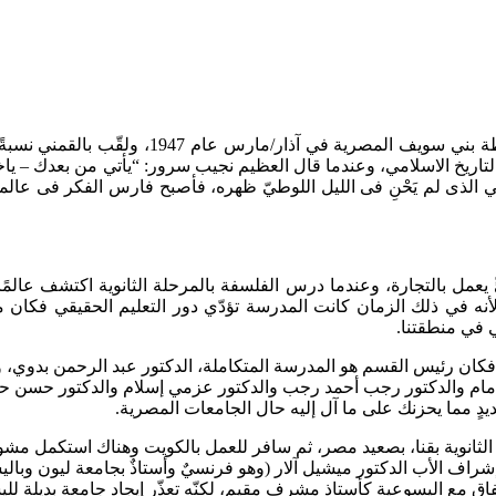
ولد المفكر والباحث العلماني سيد القمني في م
ريخ الاسلامي، وعندما قال العظيم نجيب سرور: “يأتي من بعدك – ياخلي – م
القمني الذى لم يَحْنِ فى الليل اللوطيّ ظهره، فأصبح فارس الفكر فى عال
 يعمل بالتجارة، وعندما درس الفلسفة بالمرحلة الثانوية اكتشف عالمً
ه في ذلك الزمان كانت المدرسة تؤدّي دور التعليم الحقيقي فكان م
ي في منطقتنا.
ئيس القسم هو المدرسة المتكاملة، الدكتور عبد الرحمن بدوي، وتلاه 
اح إمام والدكتور رجب أحمد رجب والدكتور عزمي إسلام والدكتور حسن ح
يدٍ مما يحزنك على ما آل إليه حال الجامعات المصرية.
فلسفة في المرحلة الثانوية بقنا، بصعيد مصر، ثم سافر للعمل بالكويت وهناك است
اف الأب الدكتور ميشيل آلار (وهو فرنسيٌ وأستاذٌ بجامعة ليون وباليسو
ٍ مع اليسوعية كأستاذٍ مشرفٍ مقيم، لكنّه تعذّر إيجاد جامعةٍ بديلةٍ ل