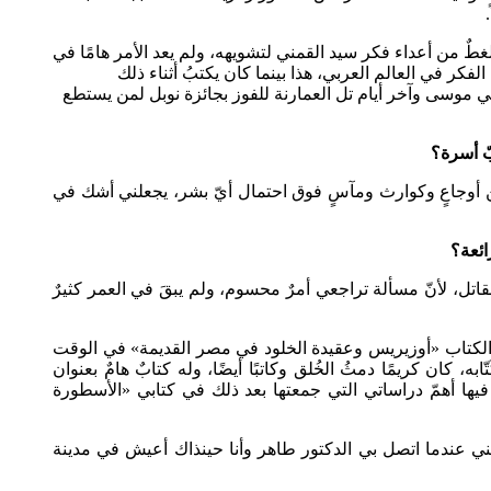
 لغطٌ من أعداء فكر سيد القمني لتشويهه، ولم يعد الأمر هامًا في
كر في العالم العربي، هذا بينما كان يكتبُ أثناء ذلك
بي موسى وآخر أيام تل العمارنة للفوز بجائزة نوبل لمن يستطع
ّ أسرة؟
ن أوجاعٍ وكوارث ومآسٍ فوق احتمال أيّ بشر، يجعلني أشك في
ائعة؟
ل، لأنّ مسألة تراجعي أمرٌ محسوم، ولم يبقَ في العمر كثيرٌ
 الكتاب «أوزيريس وعقيدة الخلود في مصر القديمة» في الوقت
 كان كريمًا دمثُ الخُلق وكاتبًا أيضًا، وله كتابٌ هامٌ بعنوان
 فيها أهمّ دراساتي التي جمعتها بعد ذلك في كتابي «الأسطورة
ني عندما اتصل بي الدكتور طاهر وأنا حينذاك أعيش في مدينة