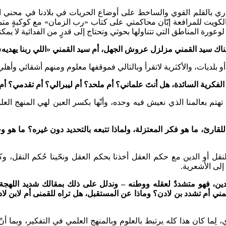
ري بالقلم القوي والساخط على أوضاع الحريات في بلادنا في محني المت
ويت للمرافعة إبّان محاكمتي على كتاب «رب الزمان» مع كوكبةٍ متميزة
عورة المناطق التي تتناولها بحوثي وتحتاج إلى قدرٍ من الفدائية لا يمكن
هناك سيد القمني مزلزل عروش الجهل، أم سيد القمني «اللي ربنا يهديه
 بلديات، والأكثرية لاتقرأ وبالتالي فموقفها معلوم ومنهم أشقائي وأهلي 
ت الفكرية السائدة، هل أنتَ علماني؟ أم ملحد؟ أم ليبرالي؟ أم تقدمي؟
ين تهتم بعالمنا الذي نعيش فيه وحده، وأنّها بكسر العين لهي المنهج ا
قارئ، ما هو فكر المعتزلة، ولماذا تتبعه بالتحديد دون غيره؟ ما هو 
النقل أو الدين مع حكم العقل أخذنا بحكم العقل ونحّينا حُكم النقل،
لى الأشعرية.
دين، فهو متشددٌ لعقله ووطنه – وندلل على ذلك بمقالك شديد اللهجة
 القمني أم تشدد بن لادن؟ وماذا عن المستقبل، هل تراه للقمنى أم لاب
اري، لِما كان هذا كله يرتبط بالعلوم وبالمنهج العلمي في التفكير، وبما 