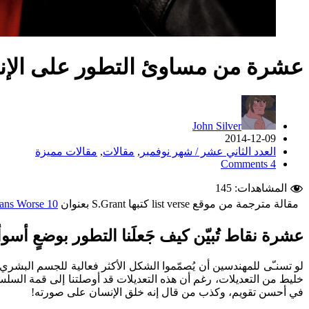
عشرة من مساوئ التطور على الإ
John Silver
2014-12-09
العدد الثاني عشر / شهر نوفمبر
,
مقالات
,
مقالات مميزة
4 Comments
المشاهدات:
145
مقالة مترجمة من موقع list verse كتبها S.Grant بعنوان
10 Ways Evolution Made Humans Worse
عشرة نقاط تُبيّن كيف جَعلَنا التطور بوضعٍ أسوأ
لو تسنـّى للمهندسين أن يُصمّموا الشكل الأكثر فعالية للجسم البشري،
خليط من التعديلات، رغم أن هذه التعديلات قد أوصلتنا إلى قمة السلسلة 
في أحسن تقويم، وكذب من قال إنه خلق الإنسان على صورته!