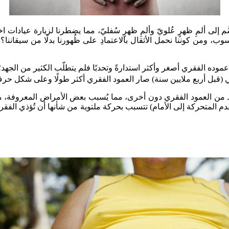
سَّم إلى ألمِ ظهرٍ عُلويّ وألمِ ظهرٍ سُفليّ، مما يضطرنا لزيارة عيا
ومن كوننا نحمل الأثقال بالاعتمادِ على ظُهورنا بدلًا من سيقاننا؟ ف
 عموده الفقري أصغر وأكثر استدارةً وتحدبًا فلم يتطلّب الكثير من الجه
ر العمود الفقري أكثر طولًا وعلى شكل حرف (S) ليتمكن من موازنة منطقة الصدر على الورك والأق
 من العمود الفقري دون أخرى، مما يُسبب بعض الأمراض المعروفة، مثل 
م المتحركة إلى الأمام) تتسبب بحركة ملتوية من شأنها أن تُؤذي الفقرات