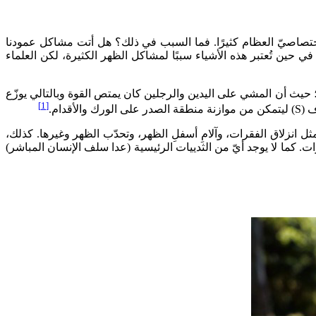
دات اختصاصيّ العظام كثيرًا. فما السبب في ذلك؟ هل أتت مشاكل عمودنا
ي حين تُعتبر هذه الأشياء سببًا لمشاكل الظهر الكثيرة، لكن العلماء
د؛ حيث أن المشي على اليدين والرجلين كان يمتص القوة وبالتالي يوزّع
[1]
دام.
انزلاق الفقرات، وآلامِ أسفلِ الظهر، وتحدّب الظهر وغيرها. كذلك،
. كما لا يوجد أيّ من الثدييات الرئيسية (عدا سلف الإنسان المباشر)