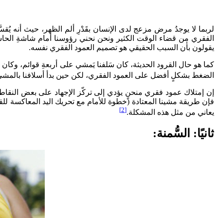
لربما لا يوجدُ مرض مزعج لدى الإنسان بقَدْرِ ألم الظهر، حيث أنه يُق
الفقري من قضاء الوقت الكثير ونحن نحني رؤوسنا أمام شاشةِ الحاسوب، 
يقولون بأن السبب الحقيقي هو تصميم العمود الفقري نفسه.
كما هو حال القرود الحديثة، كان سَلفنا يَمشي على أربعةِ قوائم، وكان
الضغط بشكلٍ أفضل على العمود الفقري، لكن حين بدأ أسلافنا بالمشي (قبل أربع ملايين سنة) صا
إن إمتلاك عمود فقري منحنٍ يؤدي إلى تركّز الإجهاد على بعض النقاط
فإن طريقة مشينا المعتادة (خطوة للأمام مع تحريك اليد المعاكسة للقد
[2]
يعاني من مثل هذه المشكلة.
ثانيًا: السُّمنة: