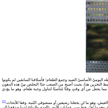
طه اليوميّ الأساسيّ الصيد وجمع الطعام؛ فأسلافنا السابقين لم يكونوا
مط التخزين هذا، بحيث أصبح من الصعب جدًا التخلص مِنْ هذه الدهون
يجعل من أي وقتٍ وقتًا مُناسبًا لتناول وجبة طعام، وهو ما يؤدي
[3]
العيش، وهو ما لن يجعلنا رشيقين أو ممشوقي البُنية. وفقا للأبحاث،
، ومن ضمنها هرمون الغريلين Ghrelin والذي يُسمّى أيضًا بهرمون الجوع، وهو ما يُغيّر خط سير عمليات الأيض (الهدم والبناء) لدينا ويدفعنا إلى