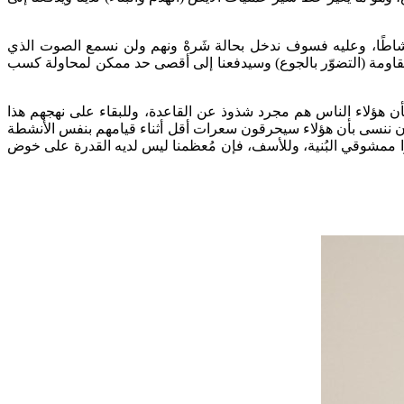
 نشاطًا، وعليه فسوف ندخل بحالة شَرهْ ونهم ولن نسمع الصوت الذي
ه لمقاومة (التضوّر بالجوع) وسيدفعنا إلى أقصى حد ممكن لمحاولة كسب
بأن هؤلاء الناس هم مجرد شذوذ عن القاعدة، وللبقاء على نهجهم هذا
 أن ننسى بأن هؤلاء سيحرقون سعرات أقل أثناء قيامهم بنفس الأنشطة
بقوا ممشوقي البُنية، وللأسف، فإن مُعظمنا ليس لديه القدرة على خوض