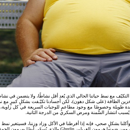
 التكيّف مع نمط حياتنا الحالي الذي يُعد أقل نشاطًا، ولا يتضمن في نشا
خزين الطاقة (على شكل دهون)، لكن أجسادنا تكيّـفت بشكلٍ كبيرٍ مع ن
 طويلة وخصوصًا مع وجود مطاعمٍ للوجبات السريعة في كل زاوية، مما 
ا يُسبب انتشار السُّمنة ومرض السكري من الدرجة الثانية.
وأكلنا بشكلٍ صحي، فإنه إذا أفرطنا في الأكل وزاد وزننا، فسيتغير نمط 
إذا خسرنا أيّ وزن، فسيبدأ الجسم بإطلاق خليط من الهرمونات تلقائيًا