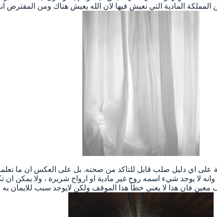
من المملكة المادية التي نعيش فيها لان الله يعيش هناك ومن المفترض ان
ة على اي دليل صلب قابل للتاكد من صحته. بل على العكس ان ما تعلمناه
وانه لا يوجد شيء اسمه روح غير مادية او ارواح شريرة ، ولا يمكن ان 
 معين فان هذا لا يعني خطأ هذا الموقف ولكن لايوجد سبب للايمان به ا