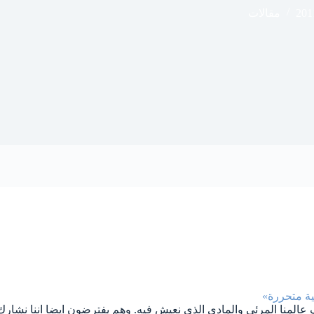
201
مقالات
ية متحررة»
 عالمنا المرئي والمادي الذي نعيش فيه. وهم يفترضون ايضا اننا نشارك 