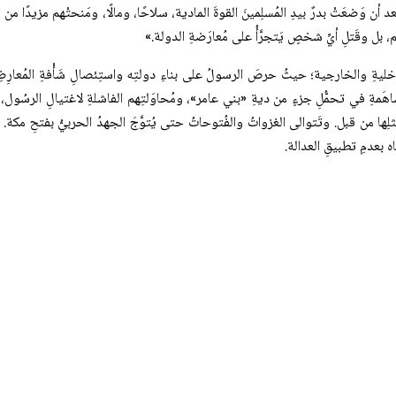
د أن وَضعَتْ بدرٌ بيدِ المُسلِمينَ القوةَ المادية، سلاحًا، ومالًا، ومَنحتْهم مزيدًا
، بل وقَتلِ أيِّ شخصٍ يَتجرَّأُ على مُعارَضةِ الدولة.»
 والخارجية؛ حيثُ حرصَ الرسولُ على بناءِ دولتِه واستِئصالِ شَأْفةِ المُعارِضِينَ لس
اهَمةِ في تحمُّلِ جزءٍ من ديةِ «بني عامر»، ومُحاوَلتِهم الفاشلةِ لاغتيالِ الرسُول
ا من قبل. وتَتوالى الغزواتُ والفُتوحاتُ حتى يُتوَّجَ الجهدُ الحربيُّ بفتحِ مكة. ومع
اه بعدمِ تطبيقِ العدالة.