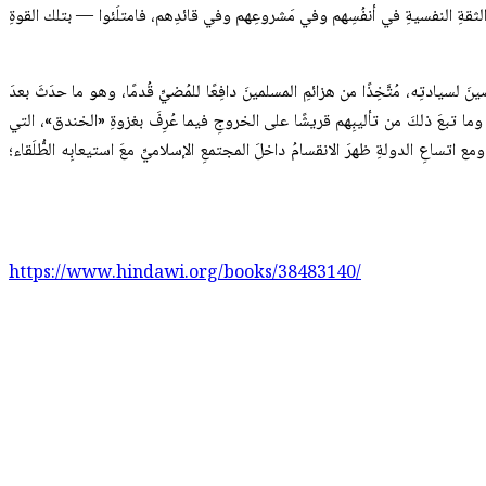
 من الثقةِ النفسيةِ في أنفُسِهم وفي مَشروعِهم وفي قائدِهم، فامتلَئوا — بتلك القوةِ
يادتِه، مُتَّخِذًا من هزائمِ المسلمينَ دافِعًا للمُضيِّ قُدمًا، وهو ما حدَثَ بعدَ
، وما تبعَ ذلكَ من تأليبِهم قريشًا على الخروجِ فيما عُرِفَ بغزوةِ «الخندق»، التي
 اتساعِ الدولةِ ظهرَ الانقسامُ داخلَ المجتمعِ الإسلاميِّ معَ استيعابِه الطُّلَقاء؛
https://www.hindawi.org/books/38483140/