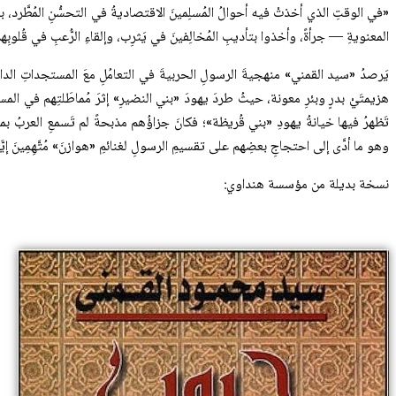
«في الوقتِ الذي أخذتْ فيه أحوالُ المُسلِمينَ الاقتصاديةُ في التحسُّنِ المُطَّرد، بع
المعنويةِ — جرأةً، وأخذوا بتأديبِ المُخالِفينَ في يَثرِب، وإلقاءِ الرُّعبِ في قُلوبِهم
يَرصدُ «سيد القمني» منهجيةَ الرسولِ الحربيةَ في التعامُلِ معَ المستجداتِ الداخليةِ
هزيمتَيْ بدرٍ وبئرِ معونة، حيثُ طردَ يهودَ «بني النضيرِ» إثرَ مُماطَلتِهم في المس
تَظهرُ فيها خيانةُ يهودِ «بني قُريظة»؛ فكانَ جزاؤُهم مذبحةً لم تَسمعِ العربُ بمثلِه
وهو ما أدَّى إلى احتجاجِ بعضِهم على تقسيمِ الرسولِ لغنائمِ «هوازنَ» مُتَّهِمِينَ إيَّ
نسخة بديلة من مؤسسة هنداوي: