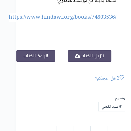
نسخة بديلة من مؤسسة هنداوي:
https://www.hindawi.org/books/74603536/
تنزيل الكتاب
قراءة الكتاب
2
هل أعجبكم؟
وسوم
#
سيد القمني