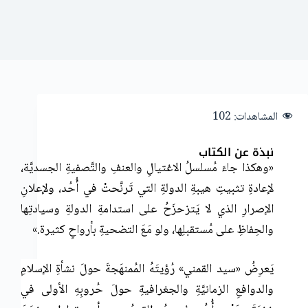
المشاهدات:
102
نبذة عن الكتاب
«وهكذا جاءَ مُسلسلُ الاغتيالِ والعنفِ والتَّصفيةِ الجسديَّة،
لإعادةِ تثبيتِ هيبةِ الدولةِ التي تَرنَّحتْ في أُحُد، ولإعلانِ
الإصرارِ الذي لا يَتزحزَحُ على استدامةِ الدولةِ وسيادتِها
والحِفاظِ على مُستقبلِها، ولو مَعَ التضحيةِ بأرواحٍ كثيرة.»
يَعرِضُ «سيد القمني» رُؤيتَهُ المُمنهَجةَ حولَ نشأةِ الإسلامِ
والدوافعِ الزمانيَّةِ والجغرافيةِ حولَ حُروبِهِ الأولى في