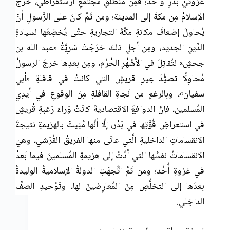
غزوَتَيْ بَدْرٍ وأُحُد؛ فمِن مُنطلقِ مُجتمعٍ أرستقراطي، خرَجَ
الإسلامُ مِن مكةَ إلى المدينة؛ ومن ثَمَّ كانَ على الرَّسولِ أنْ
يُحاولَ إضعافَ مكانةِ مكَّةَ التجاريةِ حتَّى يُخضِعَها لسيادةِ
الدِّينِ الجديد، ومِن أجلِ ذلكَ خرَجَتْ سَرِيَّةُ «عبد الله بن
جحشٍ» لتُقاتِلَ في الأَشْهُرِ الحُرُم، ومِن بعدِها خرجَ الرسولُ
مُحاوِلًا تصيُّدَ عِيرِ قريشٍ التي كانتْ في قافلةِ «أبي
سفيان»، وبالرغمِ من نَجاةِ القافلةِ مِنَ الوقوعِ في أيدِي
المُسلمين، فإنَّ الدوافعَ الاقتصاديةَ كانَتْ وَراءَ رَغبةِ قُريشٍ
في استعراضِ قُوَّتِها في بَدْر، إلَّا أنَّها مُنِيتْ بالهزيمةِ نتيجةَ
الانقساماتِ الداخليةِ الَّتي عانَى منها الفريقُ القُرَشي، وهيَ
الانقساماتُ نفسُها التي أدَّتْ إلى هزيمةِ المُسلمينَ فيما بَعدُ
في غزوةِ أُحُد؛ ومن ثَمَّ اتَّجهَتِ الدولةُ الإسلاميةُ الوليدةُ
بعدَها إلى التخلُّصِ مِنَ المُعارِضينَ لها، وتَوْحيدِ الصفِّ
الداخِلي.