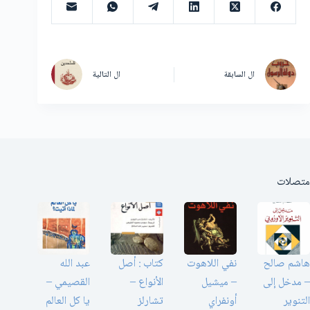
ال
السابقة
ال
التالية
متصلات
هاشم صالح
نفي اللاهوت
كتاب : أصل
عبد الله
– مدخل إلى
– ميشيل
الأنواع –
القصيمي –
التنوير
أونفراي
تشارلز
يا كل العالم