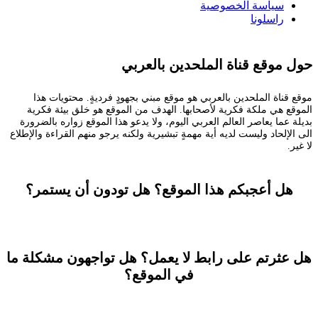
سياسة الخصوصية
راسلونا
حول موقع قناة الملحدين بالعربي
موقع قناة الملحدين بالعربي هو موقع مبني بجهودٍ فرديةٍ. محتويات هذا
الموقع هي ملكة فكرية لأصحابها. الهدف من الموقع هو خلق بيئة فكرية
بديلة عما يعاصر العالم العربي اليوم، ولا يدعو هذا الموقع زواره بالضرورة
الى الإلحاد وليست لديه أية مهمةٍ تبشيرية ولكنه يرجو منهم القراءة والإطلاع
لا غير.
هل أعجبكم هذا الموقع؟ هل تودون أن يستمر؟
تستطيعون المساعدة
هل عثرتم على رابط لا يعمل؟ هل تواجهون مشكلة ما
في الموقع؟
راسلونا