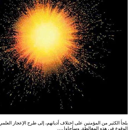
يلجأ الكثير من المؤمنين على اختلاف أديانهم، إلى طرح الإعجاز العلمي
الوقوع في هذه المغالطة. وسأحاول…