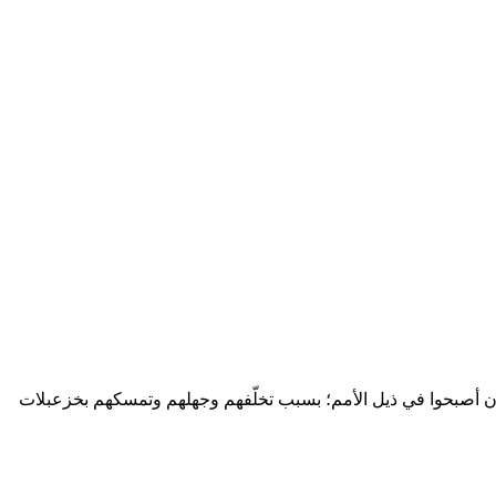
د أن أصبحوا في ذيل الأمم؛ بسبب تخلّفهم وجهلهم وتمسكهم بخزعبلات