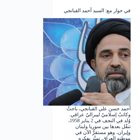
في حوار مع: السيد أحمد القبانجي
أحمد حسن علي القبانجي، باحثٌ
وكاتبٌ إسلاميٌ ليبراليٌ عراقي.
وُلد في النجف في 2 يناير 1958،
تنقّل بعدها بين سوريا ولبنان
وإيران، وهو مستقرٌّ الآن في
موطنه العراق. تميَّز بفكره