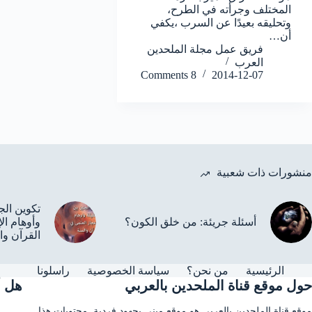
المختلف وجرأته في الطرح،
وتحليقه بعيدًا عن السرب ،يكفي
أن…
فريق عمل مجلة الملحدين
العرب
8 Comments
2014-12-07
منشورات ذات شعبية
تكوين الج
أسئلة جريئة: من خلق الكون؟
وأوهام ال
القرآن وا
الرئيسية
من نحن؟
سياسة الخصوصية
راسلونا
حول موقع قناة الملحدين بالعربي
هل أ
موقع قناة الملحدين بالعربي هو موقع مبني بجهودٍ فرديةٍ. محتويات هذا