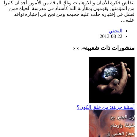
بنقاش فكرة الأديان واللاوهتيات وتلك الباقة من الأمور, أجد ان كثيراً
من المؤمنين يقومون بمقارنة الله كأستاذ في مدرسة الحياة فمن
فشل في إختباره حلت عليه جحيمه ومن نجح في إختباره توافد
عليه…
النجفي
2013-08-22
منشورات ذات شعبية
أسئلة جريئة: من خلق الكون؟