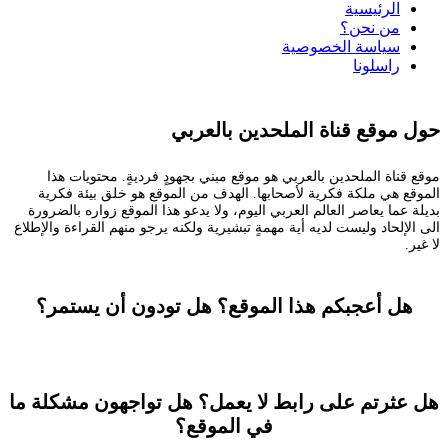
الرئيسية
من نحن؟
سياسة الخصوصية
راسلونا
حول موقع قناة الملحدين بالعربي
موقع قناة الملحدين بالعربي هو موقع مبني بجهودٍ فرديةٍ. محتويات هذا
الموقع هي ملكة فكرية لأصحابها. الهدف من الموقع هو خلق بيئة فكرية
بديلة عما يعاصر العالم العربي اليوم، ولا يدعو هذا الموقع زواره بالضرورة
الى الإلحاد وليست لديه أية مهمةٍ تبشيرية ولكنه يرجو منهم القراءة والإطلاع
لا غير.
هل أعجبكم هذا الموقع؟ هل تودون أن يستمر؟
تستطيعون المساعدة
هل عثرتم على رابط لا يعمل؟ هل تواجهون مشكلة ما
في الموقع؟