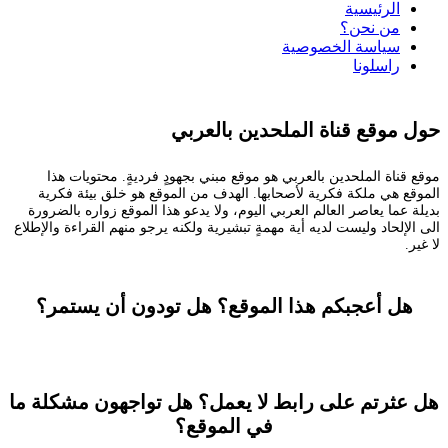
الرئيسية
من نحن؟
سياسة الخصوصية
راسلونا
حول موقع قناة الملحدين بالعربي
موقع قناة الملحدين بالعربي هو موقع مبني بجهودٍ فرديةٍ. محتويات هذا
الموقع هي ملكة فكرية لأصحابها. الهدف من الموقع هو خلق بيئة فكرية
بديلة عما يعاصر العالم العربي اليوم، ولا يدعو هذا الموقع زواره بالضرورة
الى الإلحاد وليست لديه أية مهمةٍ تبشيرية ولكنه يرجو منهم القراءة والإطلاع
لا غير.
هل أعجبكم هذا الموقع؟ هل تودون أن يستمر؟
تستطيعون المساعدة
هل عثرتم على رابط لا يعمل؟ هل تواجهون مشكلة ما
في الموقع؟