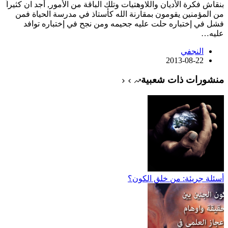
بنقاش فكرة الأديان واللاوهتيات وتلك الباقة من الأمور, أجد ان كثيراً
من المؤمنين يقومون بمقارنة الله كأستاذ في مدرسة الحياة فمن
فشل في إختباره حلت عليه جحيمه ومن نجح في إختباره توافد
عليه…
النجفي
2013-08-22
منشورات ذات شعبية
أسئلة جريئة: من خلق الكون؟