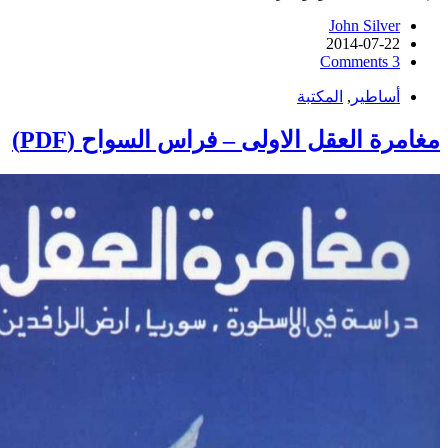
John Silver
2014-07-22
3 Comments
أساطير
,
المكتبة
مغامرة العقل الاولى – فراس السواح (PDF)