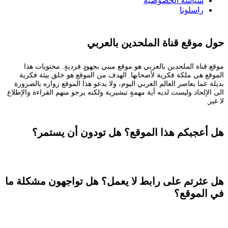
سياسة الخصوصية
راسلونا
حول موقع قناة الملحدين بالعربي
موقع قناة الملحدين بالعربي هو موقع مبني بجهودٍ فرديةٍ. محتويات هذا
الموقع هي ملكة فكرية لأصحابها. الهدف من الموقع هو خلق بيئة فكرية
بديلة عما يعاصر العالم العربي اليوم، ولا يدعو هذا الموقع زواره بالضرورة
الى الإلحاد وليست لديه أية مهمةٍ تبشيرية ولكنه يرجو منهم القراءة والإطلاع
لا غير.
هل أعجبكم هذا الموقع؟ هل تودون أن يستمر؟
تستطيعون المساعدة
هل عثرتم على رابط لا يعمل؟ هل تواجهون مشكلة ما
في الموقع؟
راسلونا