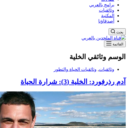
برامج بالعربي
وثائقيات
المكتبة
أصدقاؤنا
بحث
القائمة
الوسم
وثائقي الخلية
وثائقيات
,
وثائقيات الحياة والتطور
آدم رذرفورد: الخلية (3): شرارة الحياة