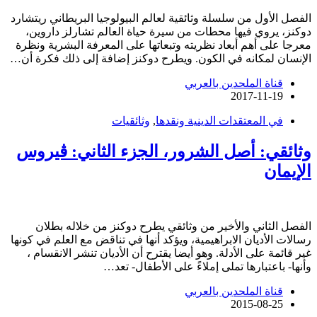
الفصل الأول من سلسلة وثائقية لعالم البيولوجيا البريطاني ريتشارد
دوكنز، يروي فيها محطات من سيرة حياة العالم تشارلز داروين،
معرجا على أهم أبعاد نظريته وتبعاتها على المعرفة البشرية ونظرة
الإنسان لمكانه في الكون. ويطرح دوكنز إضافة إلى ذلك فكرة أن…
قناة الملحدين بالعربي
2017-11-19
في المعتقدات الدينية ونقدها
,
وثائقيات
وثائقي: أصل الشرور، الجزء الثاني: ڤيروس
الإيمان
الفصل الثاني والأخير من وثائقي يطرح دوكنز من خلاله بطلان
رسالات الأديان الابراهيمية، ويؤكد أنها في تناقض مع العلم في كونها
غير قائمة على الأدلة. وهو أيضا يقترح أن الأديان تنشر الانقسام ،
وأنها- باعتبارها تملى إملاءً على الأطفال- تعد…
قناة الملحدين بالعربي
2015-08-25