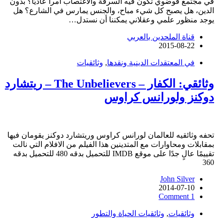
في مجتمع فوضوي تكون فيه السرقة والاغتصاب أمراً عاديًا؟ بدون
الدين، هل يصبح كل شيء مباح، والجنس يمارس في الشارع؟ هل
يوجد منظور علمي وعقلاني يمكننا أن نستدل…
قناة الملحدين بالعربي
2015-08-22
في المعتقدات الدينية ونقدها
,
وثائقيات
وثائقي: الكفار – The Unbelievers – ريتشارد
دوكنز ولورانس كراوس
تحفه وثائقيه للعالمان لورانس كراوس وريتشارد دوكنز يقومان فيها
بمقابلات ومحاوارات مع المتدينين هذا الفيلم من الافلام التي نالت
تقييمًا عالٍ جدًا على موقع IMDB للتحميل بدقه 480 للتحميل بدقه
360
John Silver
2014-07-10
1 Comment
وثائقيات
,
وثائقيات الحياة والتطور