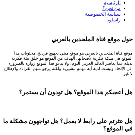
الرئيسية
من نحن؟
سياسة الخصوصية
راسلونا
حول موقع قناة الملحدين بالعربي
موقع قناة الملحدين بالعربي هو موقع مبني بجهودٍ فرديةٍ. محتويات هذا
الموقع هي ملكة فكرية لأصحابها. الهدف من الموقع هو خلق بيئة فكرية
بديلة عما يعاصر العالم العربي اليوم، ولا يدعو هذا الموقع زواره بالضرورة
الى الإلحاد وليست لديه أية مهمةٍ تبشيرية ولكنه يرجو منهم القراءة والإطلاع
لا غير.
هل أعجبكم هذا الموقع؟ هل تودون أن يستمر؟
تستطيعون المساعدة
هل عثرتم على رابط لا يعمل؟ هل تواجهون مشكلة ما
في الموقع؟