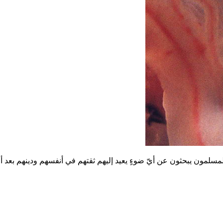
 المسلمون يبحثون عن أيّ ضوءٍ يعيد إليهم ثقتهم في أنفسهم ودينهم بع