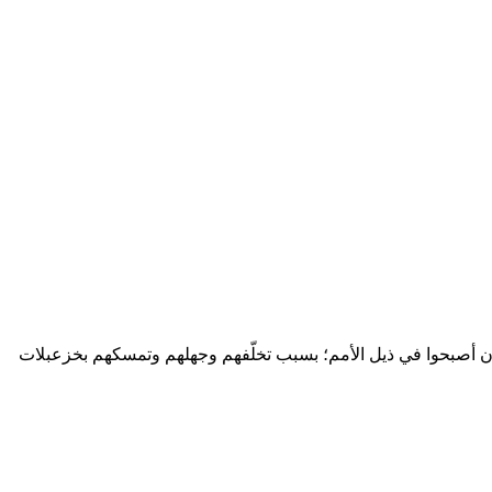
د أن أصبحوا في ذيل الأمم؛ بسبب تخلّفهم وجهلهم وتمسكهم بخزعبلات