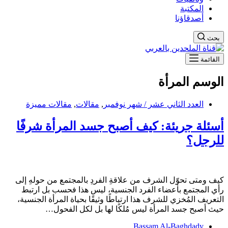
المكتبة
أصدقاؤنا
بحث
القائمة
الوسم
المرأة
العدد الثاني عشر / شهر نوفمبر
,
مقالات
,
مقالات مميزة
أسئلة جريئة: كيف أصبح جسد المرأة شرفًا
للرجل؟
كيف ومتى تحوّل الشرف من علاقةِ الفردِ بالمجتمع من حولهِ إلى
رأي المجتمع بأعضاء الفرد الجنسية، ليس هذا فحسب بل ارتبط
التعريف المُخزي للشرف هذا ارتباطًا وثيقًا بحياة المرأة الجنسية،
حيث أصبح جسد المرأة ليس مُلكًا لها بل لكل الفحول…
Bassam Al-Baghdady