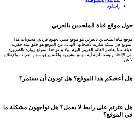
سياسة الخصوصية
راسلونا
حول موقع قناة الملحدين بالعربي
موقع قناة الملحدين بالعربي هو موقع مبني بجهودٍ فرديةٍ. محتويات هذا
الموقع هي ملكة فكرية لأصحابها. الهدف من الموقع هو خلق بيئة فكرية
بديلة عما يعاصر العالم العربي اليوم، ولا يدعو هذا الموقع زواره بالضرورة
الى الإلحاد وليست لديه أية مهمةٍ تبشيرية ولكنه يرجو منهم القراءة والإطلاع
لا غير.
هل أعجبكم هذا الموقع؟ هل تودون أن يستمر؟
تستطيعون المساعدة
هل عثرتم على رابط لا يعمل؟ هل تواجهون مشكلة ما
في الموقع؟
راسلونا