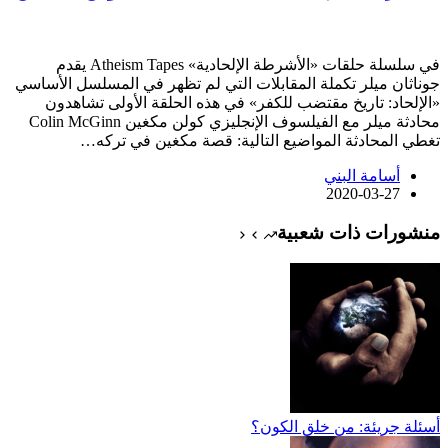
في سلسلة حلقات «الأشرطة الإلحادية» Atheism Tapes يقدم
جوناثان ميلر تكملة المقابلات التي لم تظهر في المسلسل الأساسي
«الإلحاد: تاريخ مقتضب للكفر» في هذه الحلقة الأولى تشاهدون
محادثة ميلر مع الفيلسوف الإنجليزي كولن مكغين Colin McGinn
تغطي المحادثة المواضيع التالية: قصة مكغين في تركه…
أسامة البني
2020-03-27
منشورات ذات شعبية
أسئلة جريئة: من خلق الكون؟