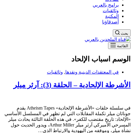
برامج بالعربي
وثائقيات
المكتبة
أصدقاؤنا
بحث
القائمة
الوسم
اسباب الإلحاد
في المعتقدات الدينية ونقدها
,
وثائقيات
الأشرطة الإلحادية – الحلقة (3): آرثر ميلر
في سلسلة حلقات «الأشرطة الإلحادية» Atheism Tapes يقدم
جوناثان ميلر تكملة المقابلات التي لم تظهر في المسلسل الأساسي
«الإلحاد: تاريخ مقتضب للكفر». في هذه الحلقة الثالثة يحادث ميلر
المسرحي الأميركي آرثر ميلر Arthur Miller، ويدور الحديث حول
نشأة ميلر، وموقفه من اليهودية والارتباط الذي…