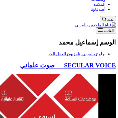
المكتبة
أصدقاؤنا
بحث
القائمة
الوسم
إسماعيل محمد
برامج بالعربي
,
تلفزيون العقل الحر
SECULAR VOICE — صوت علماني