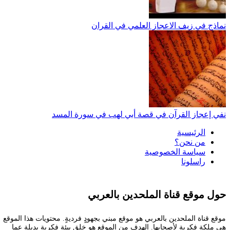
نماذج في زيف الاعجاز العلمي في القران
نفي إعجاز القرآن في قصة أبي لهب في سورة المسد
الرئيسية
من نحن؟
سياسة الخصوصية
راسلونا
حول موقع قناة الملحدين بالعربي
موقع قناة الملحدين بالعربي هو موقع مبني بجهودٍ فرديةٍ. محتويات هذا الموقع
هي ملكة فكرية لأصحابها. الهدف من الموقع هو خلق بيئة فكرية بديلة عما