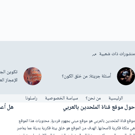
منشورات ذات شعبية
تكوين الجن
أسئلة جريئة: من خلق الكون؟
الإعجاز ال
الرئيسية
من نحن؟
سياسة الخصوصية
راسلونا
حول موقع قناة الملحدين بالعربي
هل أعج
موقع قناة الملحدين بالعربي هو موقع مبني بجهودٍ فرديةٍ. محتويات هذا الموقع
هي ملكة فكرية لأصحابها. الهدف من الموقع هو خلق بيئة فكرية بديلة عما يعاصر