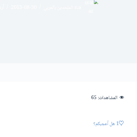
قناة الملحدين بالعربي
2013-08-30
أر
المشاهدات:
65
1
هل أعجبكم؟