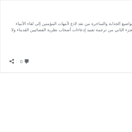
201 العددالثاني والعشرون الجديد والغني بالمواضيع الجذابة والساخرة من نقد لاذع لأمهات المؤمنين إلى لقاء الأنبياء
ء الثاني من ترجمة تفنيد إدعاءات أصحاب نظرية الفضائيين القدماء ولا
لا تعليق
0