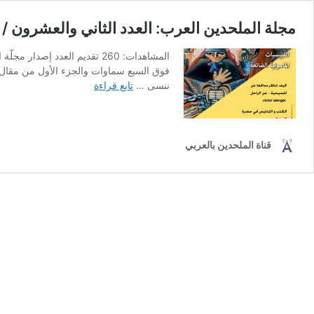
مجلة الملحدين العرب: العدد الثاني والعشرون / لشه
فوق السبع سماوات والجزء الأول من مقال م
مجلة
ننسى …
تابع قراءة
الملحدين
العرب:
العدد
الثاني
قناة الملحدين بالعربي
والعشرون
/
لشهر
سبتمبر
/
2014