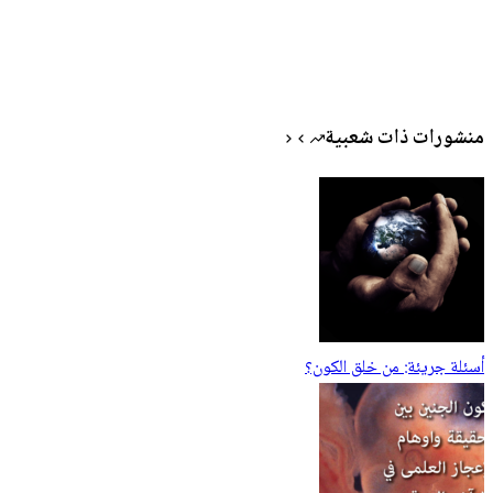
منشورات ذات شعبية
أسئلة جريئة: من خلق الكون؟