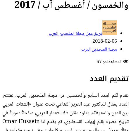
والخمسون / أغسطس آب / 2017
فريق عمل مجلة الملحدين العرب
2018-02-06
مجلة الملحدين العرب
المشاهدات:
67
تقديم العدد
نقدم لكم العدد السابع والخمسين من مجلة الملحدين العرب. نفتتح
العدد بمقال للدكتور عبد العزيز القناعي تحت عنوان «الشتات العربي
بين الدين والمعرفة»، يتلوه مقال «الاستعمار العربي، صفحةٌ دمويةٌ في
تاريخ مصر» بقلم إيهاب القسطاوى، ثم يقدم لنا Omar Hussein
مقالًا جديدًا عن «الربوبية بين الدين والإلحاد.» وفي زاوية «قراءة في