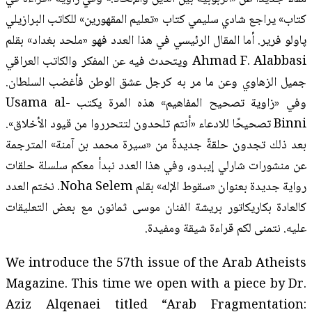
كتاب» يراجع شادي سليمي كتاب «تعليم المقهورين» للكاتب البرازيلي
پاولو فرير. أما المقال الرئيسي في هذا العدد فهو «ملحد بغداد» بقلم
Ahmad F. Alabbasi ويتحدث فيه عن المفكر والكاتب العراقي
جميل الزهاوي وعن ما مر به كرجل عشق الوطن فأغضب السلطان.
وفي «زاوية تصحيح المفاهيم» هذه المرة يكتب Usama al-
Binni تصحيحًا للادعاء «أنتم تلحدون لتتحرروا من قيود الأخلاق».
بعد ذلك تجدون حلقةً جديدةً من «سيرة محمد بن آمنة» المترجمة
عن منشورات شارلي إيبدو، وفي هذا العدد نبدأ معكم سلسلة حلقات
رواية جديدة بعنوان «سقوط الإله» بقلم Noha Selem. نختم العدد
كالعادة بكاريكاتور بريشة الفنان موسى ثمانون مع بعض التعليقات
عليه. نتمنى لكم قراءة شيقة ومفيدة.
We introduce the 57th issue of the Arab Atheists
Magazine. This time we open with a piece by Dr.
Aziz Alqenaei titled “Arab Fragmentation: